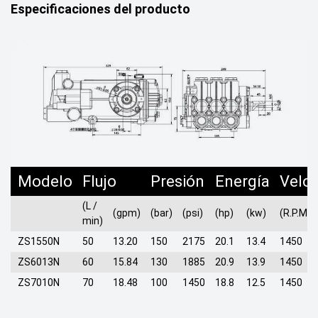
Especificaciones del producto
Modelo
Flujo
Presión
Energía
Velo
(L /
(gpm)
(bar)
(psi)
(hp)
(kw)
(R.P.M)
min)
ZS1550N
50
13.20
150
2175
20.1
13.4
1450
ZS6013N
60
15.84
130
1885
20.9
13.9
1450
ZS7010N
70
18.48
100
1450
18.8
12.5
1450