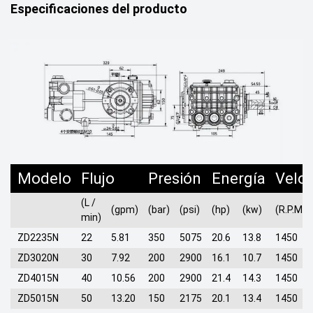
Especificaciones del producto
Modelo
Flujo
Presión
Energía
Velo
(L /
(gpm)
(bar)
(psi)
(hp)
(kw)
(R.P.M)
min)
ZD2235N
22
5.81
350
5075
20.6
13.8
1450
ZD3020N
30
7.92
200
2900
16.1
10.7
1450
ZD4015N
40
10.56
200
2900
21.4
14.3
1450
ZD5015N
50
13.20
150
2175
20.1
13.4
1450